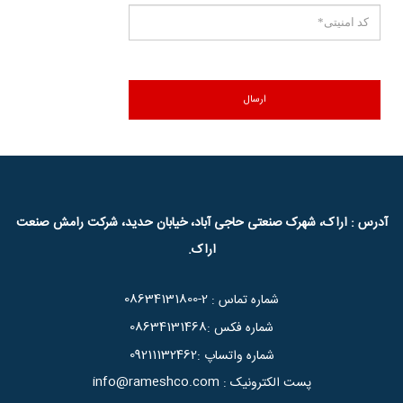
آدرس : اراک، شهرک صنعتی حاجی آباد، خیابان حدید، شرکت رامش صنعت
اراک.
08634131800-2
شماره تماس :
08634131468
شماره فکس :
09211132462
شماره واتساپ :
info@rameshco.com
پست الکترونیک :