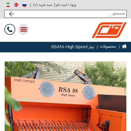
ورود / ثبت نام
0
سبد خرید (
)
Toggle
navigation
محصولات
بیلر RSA98-High Speed