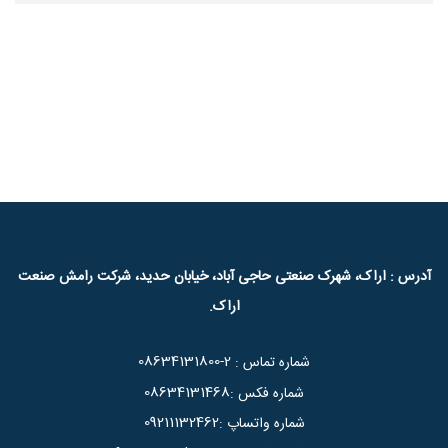
آدرس : اراک، شهرک صنعتی حاجی آباد، خیابان حدید، شرکت رامش صنعت
اراک.
08634131800-2
شماره تماس :
08634131468
شماره فکس :
09211132462
شماره واتساپ :