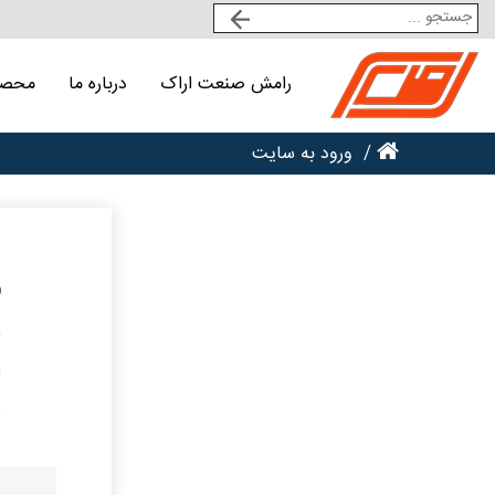
رامش صنعت اراک
درباره ما
محصو
ورود به سایت
و
ل
پ