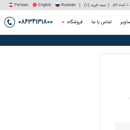
 / ثبت نام
0
سبد خرید (
)
Persian
English
Russian
08634131800
اویر
تماس با ما
فروشگاه