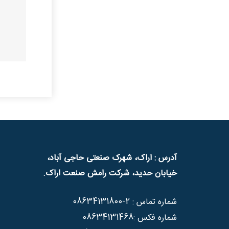
آدرس : اراک، شهرک صنعتی حاجی آباد،
خیابان حدید، شرکت رامش صنعت اراک.
08634131800-2
شماره تماس :
08634131468
شماره فکس :