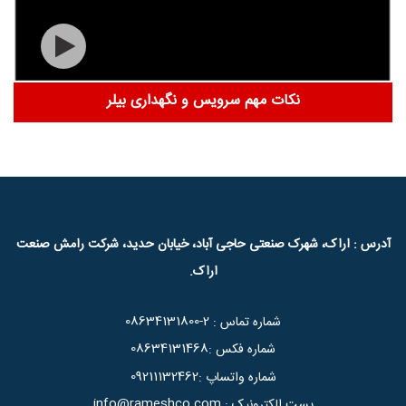
نکات مهم سرویس و نگهداری بیلر
آدرس : اراک، شهرک صنعتی حاجی آباد، خیابان حدید، شرکت رامش صنعت
اراک.
08634131800-2
شماره تماس :
08634131468
شماره فکس :
09211132462
شماره واتساپ :
info@rameshco.com
پست الکترونیک :