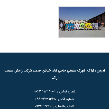
آدرس : اراک، شهرک صنعتی حاجی آباد، خیابان حدید، شرکت رامش صنعت
اراک.
08634131800-2
شماره تماس :
08634131468
شماره فکس :
09211132462
شماره واتساپ :