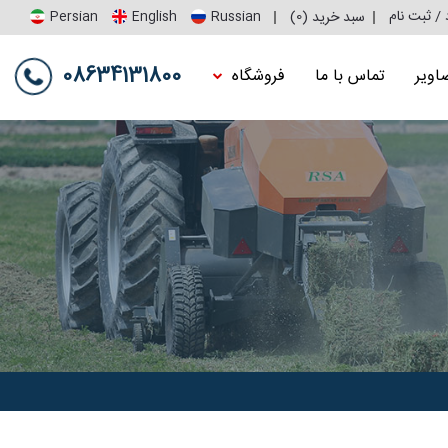
 / ثبت نام
0
سبد خرید (
)
Persian
English
Russian
08634131800
اویر
تماس با ما
فروشگاه