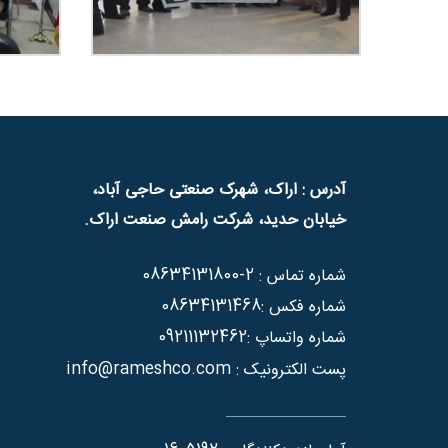
آدرس : اراک، شهرک صنعتی حاجی آباد،
خیابان حدید، شرکت رامش صنعت اراک.
08634131800-2
شماره تماس :
08634131468
شماره فکس :
09211132462
شماره واتساپ :
info@rameshco.com
پست الکترونیک :