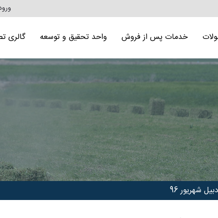
ورود
لات
خدمات پس از فروش
واحد تحقیق و توسعه
گالری تص
یل شهریور 96