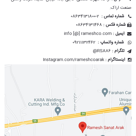
صنعت اراک.
شماره تماس :
08634131800-2
شماره فکس :
08634131468
ایمیل :
info [@] rameshco.com
شماره واتساپ :
09211132462
@RSA86
تلگرام :
Instagram.com/rameshcoarak
اینستاگرام :