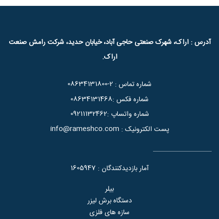
آدرس : اراک، شهرک صنعتی حاجی آباد، خیابان حدید، شرکت رامش صنعت
اراک.
08634131800-2
شماره تماس :
08634131468
شماره فکس :
09211132462
شماره واتساپ :
info@rameshco.com
پست الکترونیک :
1605947
آمار بازدیدکنندگان :
بیلر
دستگاه برش لیزر
سازه های فلزی