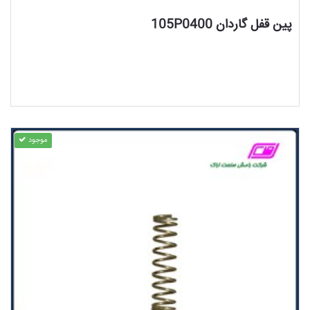
مشاهده محصول
پین قفل گاردان 105P0400
موجود