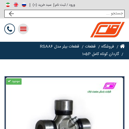
ورود / ثبت نام
0
سبد خرید (
)
Toggle
navigation
فروشگاه
قطعات
قطعات بیلر مدل RSA86
گاردان کوتاه کامل 105P
موجود