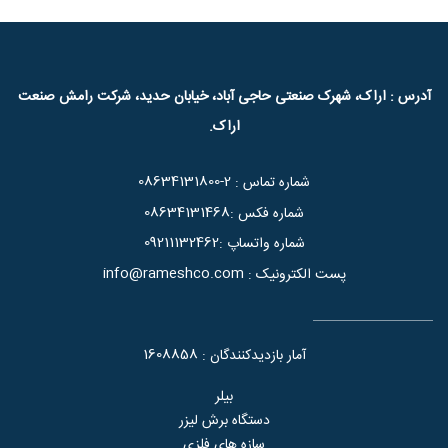
آدرس : اراک، شهرک صنعتی حاجی آباد، خیابان حدید، شرکت رامش صنعت
اراک.
08634131800-2
شماره تماس :
08634131468
شماره فکس :
09211132462
شماره واتساپ :
info@rameshco.com
پست الکترونیک :
1608858
آمار بازدیدکنندگان :
بیلر
دستگاه برش لیزر
سازه های فلزی