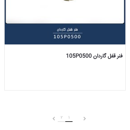
مشاهده محصول
فنر قفل گاردان 105P0500
2
1
قبلی
بعدی