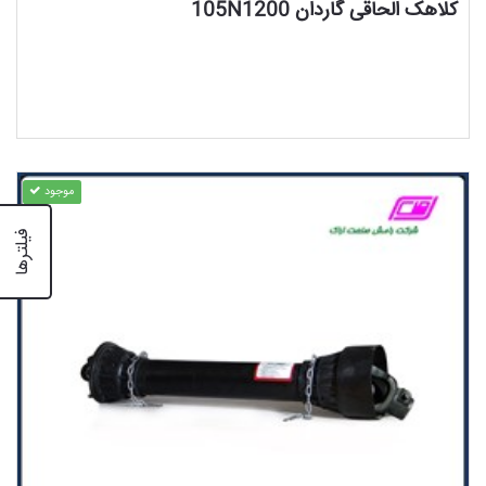
کلاهک الحاقی گاردان 105N1200
موجود
فیلترها