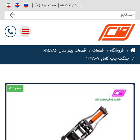
ورود / ثبت نام
0
سبد خرید (
)
Toggle
navigation
فروشگاه
قطعات
قطعات بیلر مدل RSA86
چنگک چپ کامل 104A07
موجود