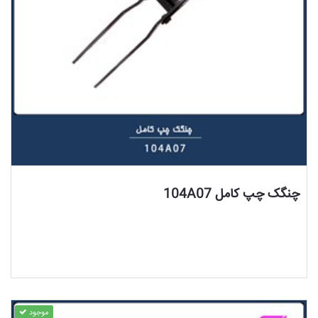
مشاهده محصول
چنگک چپ کامل 104A07
موجود