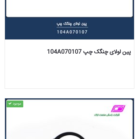
مشاهده محصول
پین لولای چنگک چپ 104A070107
موجود