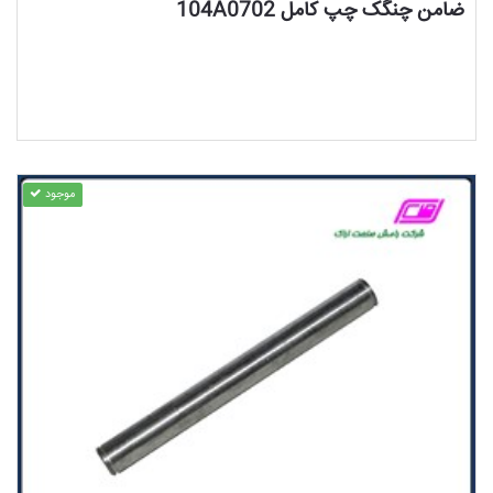
ضامن چنگک چپ کامل 104A0702
موجود