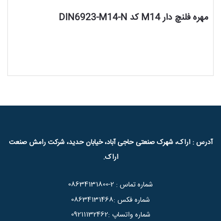
مشاهده محصول
مهره فلنچ دار M14 کد DIN6923-M14-N
آدرس : اراک، شهرک صنعتی حاجی آباد، خیابان حدید، شرکت رامش صنعت
اراک.
08634131800-2
شماره تماس :
08634131468
شماره فکس :
09211132462
شماره واتساپ :