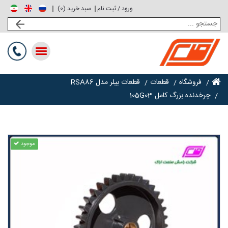
ورود / ثبت نام
0
سبد خرید (
)
Toggle
navigation
فروشگاه
قطعات
قطعات بیلر مدل RSA86
چرخدنده بزرگ کامل 105G03
موجود