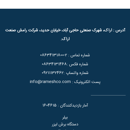
آدرس : اراک، شهرک صنعتی حاجی آباد، خیابان حدید، شرکت رامش صنعت
اراک.
08634131800-2
شماره تماس :
08634131468
شماره فکس :
09211132462
شماره واتساپ :
info@rameshco.com
پست الکترونیک :
1604615
آمار بازدیدکنندگان :
بیلر
دستگاه برش لیزر